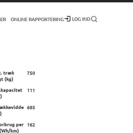
LOG IND
LER
ONLINE RAPPORTERING
. træk
750
t (kg)
.kapacitet
111
)
rækkevidde
685
)
forbrug per
162
(Wh/km)