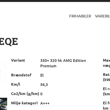
FIRMABILER
VAREBI
 EQE
Variant
350+ 320 hk AMG Edition
Max
væg
Premium
Bat
Brændstof
El
(kW
Km/l
56,3
El 
Co2/km (g/km)
0
(km
Miljø kategori
A+++
El 
km 