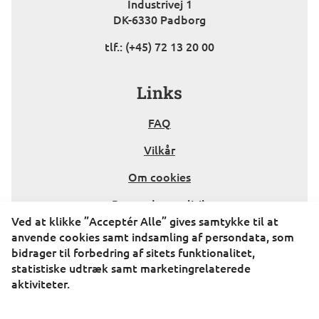
Industrivej 1
DK-6330 Padborg
tlf.: (+45) 72 13 20 00
Kontakt
Links
FAQ
Vilkår
Om cookies
Persondatapolitik
Ved at klikke ”Acceptér Alle” gives samtykke til at
anvende cookies samt indsamling af persondata, som
bidrager til forbedring af sitets funktionalitet,
Åbningstider
statistiske udtræk samt marketingrelaterede
aktiviteter.
Mandag - torsdag: kl. 08.30 – 16.00
Fredag: kl. 08.30 – 15.30