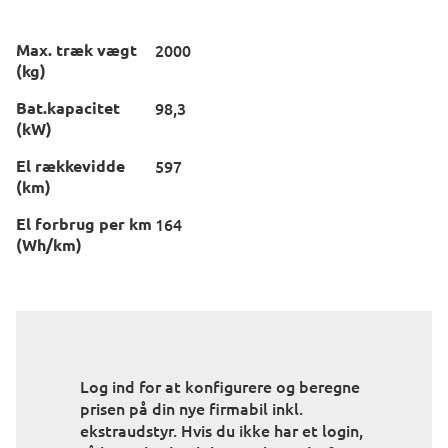
Max. træk vægt
2000
(kg)
Bat.kapacitet
98,3
(kW)
El rækkevidde
597
(km)
El forbrug per km
164
(Wh/km)
Log ind for at konfigurere og beregne
prisen på din nye firmabil inkl.
ekstraudstyr. Hvis du ikke har et login,